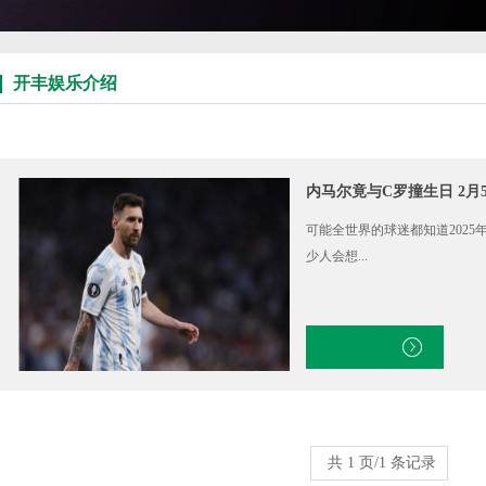
开丰娱乐介绍
内马尔竟与C罗撞生日 2
可能全世界的球迷都知道2025
少人会想...
共 1 页/1 条记录